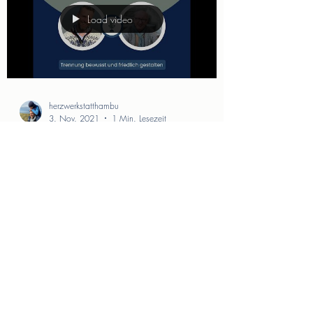
Load video
herzwerkstatthambu
3. Nov. 2021
1 Min. Lesezeit
Auch Trennungen können
Kinder stark machen
Im Interview mit Jan-Uwe Rogge, einer der
erfolgreichsten und bekanntesten Autoren zu
Kinderthemen, sprechen wir über das Zulassen
und...