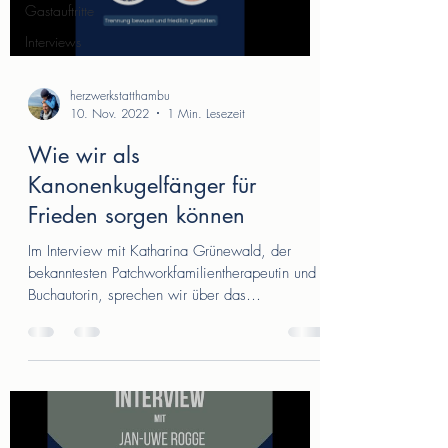
Gastauftritte
Interviews
herzwerkstatthambu
10. Nov. 2022
1 Min. Lesezeit
Wie wir als
Kanonenkugelfänger für
Frieden sorgen können
Im Interview mit Katharina Grünewald, der
bekanntesten Patchworkfamilientherapeutin und
Buchautorin, sprechen wir über das
Kinderrecht...