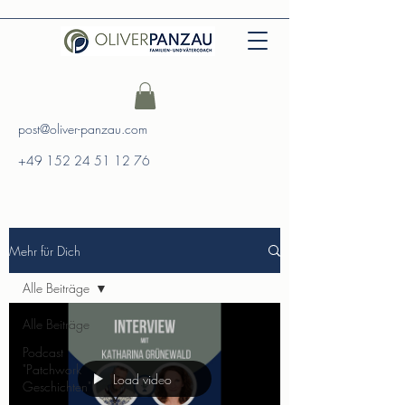
post@oliver-panzau.com
+49 152 24 51 12 76
Mehr für Dich
Alle Beiträge
Alle Beiträge
Podcast
"Patchwork
Load video
Geschichten"