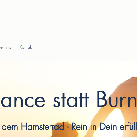
er mich
Kontakt
ance statt Bur
dem Hamsterrad - Rein in Dein erfül