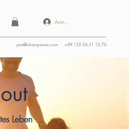
Anmelden
post@oliver-panzau.com
+49 152 24 51 12 76
nout
ltes Leben